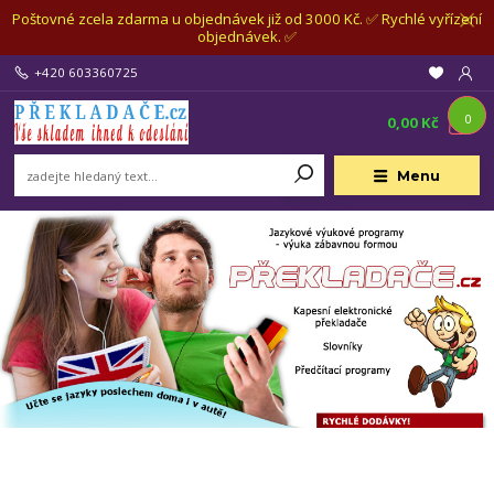
Poštovné zcela zdarma u objednávek již od 3000 Kč. ✅ Rychlé vyřízení
objednávek. ✅
+420 603360725
0
0,00 Kč
Menu