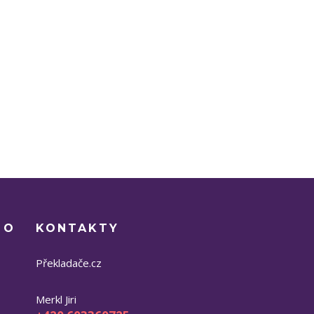
 O
KONTAKTY
Překladače.cz
Merkl Jiri