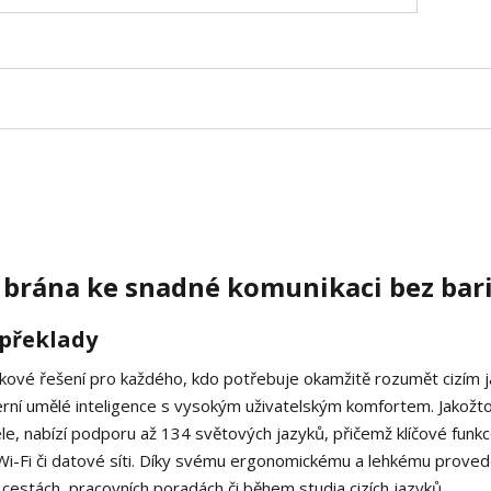
 brána ke snadné komunikaci bez bar
 překlady
kové řešení pro každého, kdo potřebuje okamžitě rozumět cizím 
rní umělé inteligence s vysokým uživatelským komfortem. Jakožt
e, nabízí podporu až 134 světových jazyků, přičemž klíčové funkc
k Wi-Fi či datové síti. Díky svému ergonomickému a lehkému proved
estách, pracovních poradách či během studia cizích jazyků.