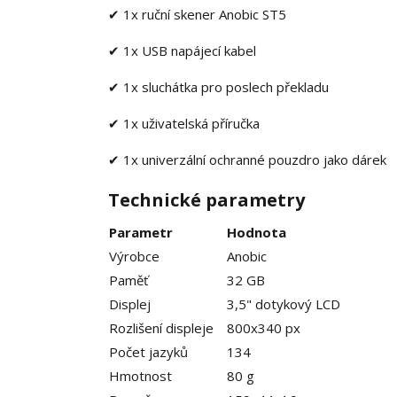
✔
1x ruční skener Anobic ST5
✔
1x USB napájecí kabel
✔
1x sluchátka pro poslech překladu
✔
1x uživatelská příručka
✔
1x univerzální ochranné pouzdro jako dárek
Technické parametry
Parametr
Hodnota
Výrobce
Anobic
Paměť
32 GB
Displej
3,5" dotykový LCD
Rozlišení displeje
800x340 px
Počet jazyků
134
Hmotnost
80 g