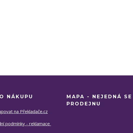
 O NÁKUPU
MAPA - NEJEDNÁ SE
PRODEJNU
upovat na Překladače.cz
ní podmínky - reklamace