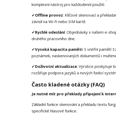
komplexní nástroj pro každodenní použití.
✔
Offline provoz
: Klíčové skenovací a překlada
závislí na Wi-Fi nebo SIM kartě.
✔
Rychlé odeslání
: Objednávky v našem e-shop
druhého pracovního dne.
✔
Vysoká kapacita paměti
: S vnitřní pamětí
poznámek, naskenovaných dokumentů i multime
✔
Doživotní aktualizace
: Výrobce poskytuje 
rozšiřuje podpora jazyků a nových funkcí systé
Často kladené otázky (FAQ)
Je nutné mít pro překlady připojení k inter
Základní funkce skenování a překladu textu fungu
specifické hlasové funkce.