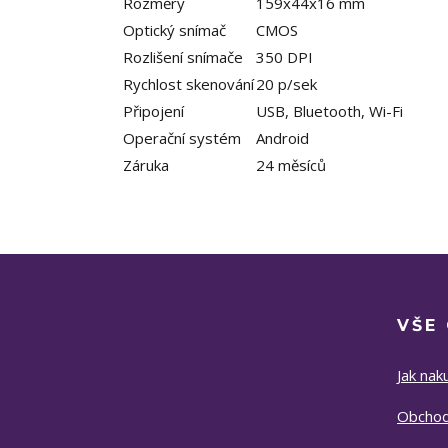
Rozměry
159x44x16 mm
Optický snímač
CMOS
Rozlišení snímače
350 DPI
Rychlost skenování
20 p/sek
Připojení
USB, Bluetooth, Wi-Fi
Operační systém
Android
Záruka
24 měsíců
VŠE
Jak nak
Obchod