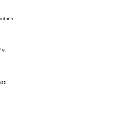
samotném
ž 9
sti