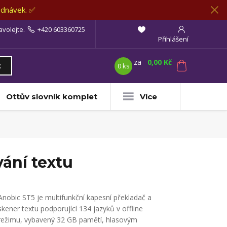
ednávek. ✅
avolejte.
+420 603360725
Přihlášení
za
0,00 Kč
0
ks
t
Ottův slovník komplet
Více
ání textu
Anobic ST5 je multifunkční kapesní překladač a
skener textu podporující 134 jazyků v offline
režimu, vybavený 32 GB pamětí, hlasovým