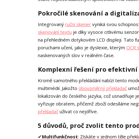
Pokročilé skenování a digitaliz
Integrovaný
ruční skener
vyniká svou schopností
skenování textu
je díky vysoce citlivému senzor
na přehledném dotykovém LCD displeji. Tato fu
poruchami učení, jako je dyslexie, kterým
OCR s
naskenovaných slov v reálném čase.
Komplexní řešení pro efektivn
Kromě samotného překládání nabízí tento model ř
multimédií. Jakožto
obousměrný překladač
umožň
lokalizován do českého jazyka, což usnadňuje 
vyřizuje obratem, přičemž zboží odesíláme nej
překladač
užívat co nejdříve.
5 důvodů, proč zvolit tento pro
✔
Multifunkčnost
: Získáte v jednom těle přek