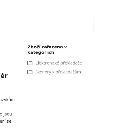
Zboží zařazeno v
kategoriích
Elektronické překladače
Skenery k překladačům
iér
jazykům.
o
e jsou
ení se