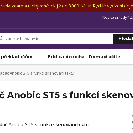
zcela zdarma u objednávek již od 3000 Kč. ✅ Rychlé vyřízení obj
Nevíte si rady? Z
Hleda
k překladačům
Eddica do ucha - Domácí učitel
ladač Anobic ST5 s funkcí skenování textu
č Anobic ST5 s funkcí skenov