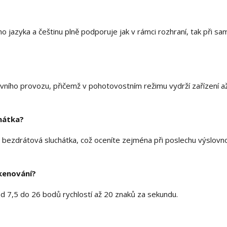
ho jazyka a češtinu plně podporuje jak v rámci rozhraní, tak při 
ivního provozu, přičemž v pohotovostním režimu vydrží zařízení a
chátka?
 bezdrátová sluchátka, což oceníte zejména při poslechu výslovno
kenování?
od 7,5 do 26 bodů rychlostí až 20 znaků za sekundu.