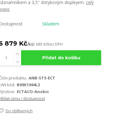
záznamníkem a 3,5" dotykovým displejem.
celý
popis
Dostupnost
Skladem
6 879 Kč
/
ks
5 685 Kč
bez DPH
Přidat do košíku
Číslo produktu:
ANB-ST5-ECT
EAN kód:
B09X1944L2
Výrobce:
ECTACO-Anobic
Hlídat cenu / dostupnost
Do oblíbených