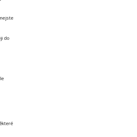
 nejste
ji do
le
některé