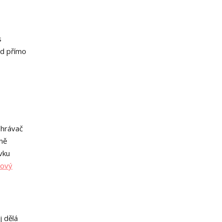
s
ad přímo
ehrávač
tně
vku
sový
j dělá