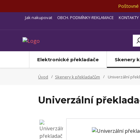
Poštovné 
Jak nakupovat
OBCH. PODMÍNKY-REKLAMACE
KONTAKTY
Elektronické překladače
Skenery 
Úvod
Skenery k překladačům
Univerzální přek
Univerzální překlada