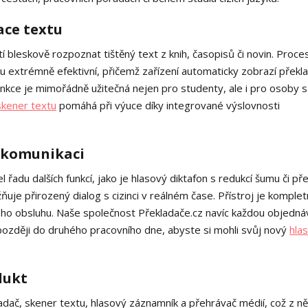
ace textu
 bleskově rozpoznat tištěný text z knih, časopisů či novin. Proce
u extrémně efektivní, přičemž zařízení automaticky zobrazí překl
nkce je mimořádně užitečná nejen pro studenty, ale i pro osoby s
kener textu
pomáhá při výuce díky integrované výslovnosti
í komunikaci
adu dalších funkcí, jako je hlasový diktafon s redukcí šumu či př
uje přirozený dialog s cizinci v reálném čase. Přístroj je komple
jeho obsluhu. Naše společnost Překladače.cz navíc každou objedná
později do druhého pracovního dne, abyste si mohli svůj nový
hla
dukt
ladač, skener textu, hlasový záznamník a přehrávač médií, což z ně