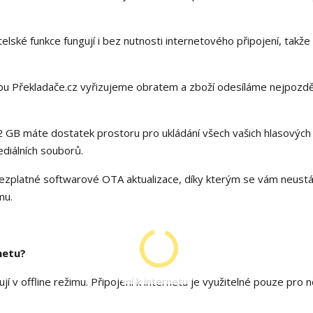
telské funkce fungují i bez nutnosti internetového připojení, takže
u Překladače.cz vyřizujeme obratem a zboží odesíláme nejpozdě
 32 GB máte dostatek prostoru pro ukládání všech vašich hlasových
diálních souborů.
bezplatné softwarové OTA aktualizace, díky kterým se vám neustá
mu.
netu?
jí v offline režimu. Připojení k internetu je využitelné pouze pro 